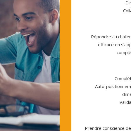
Di
Col
Répondre au challen
efficace en s’ap
complé
Complét
Auto-positionneme
dime
Valid
Prendre conscience de