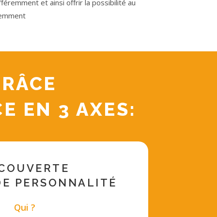
éremment et ainsi offrir la possibilité au
éremment
GRÂCE
 EN 3 AXES:
COUVERTE
DE PERSONNALITÉ
Qui ?