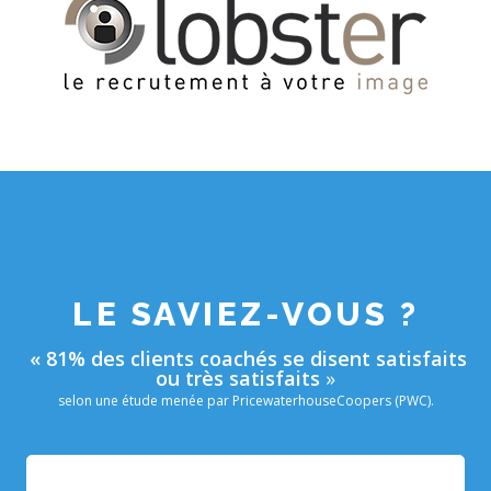
LE SAVIEZ-VOUS ?
« 81% des clients coachés se disent satisfaits
ou très satisfaits
»
selon une étude menée par PricewaterhouseCoopers (PWC).