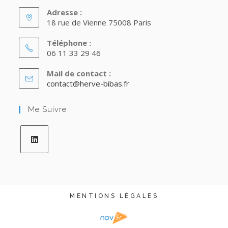
Adresse :
18 rue de Vienne 75008 Paris
Téléphone :
06 11 33 29 46
Mail de contact :
Opens
contact@herve-bibas.fr
in
your
Me Suivre
application
Opens
in
a
new
MENTIONS LÉGALES
tab