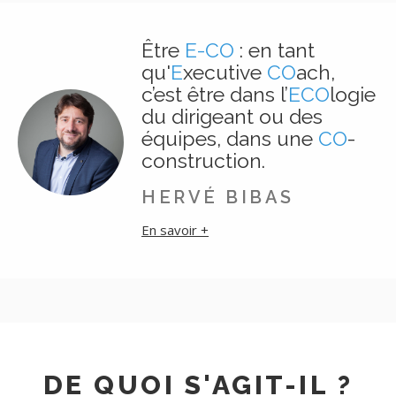
Être
E-CO
: en tant
qu'
E
xecutive
CO
ach,
c’est être dans l’
ECO
logie
du dirigeant ou des
équipes, dans une
CO
-
construction.
HERVÉ BIBAS
En savoir +
DE QUOI S'AGIT-IL ?