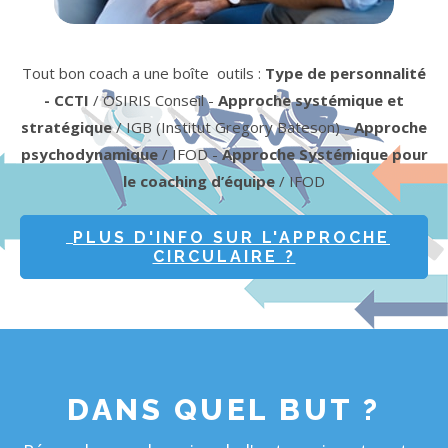
Tout bon coach a une boîte outils :
Type de personnalité
- CCTI
/ OSIRIS Conseil -
Approche systémique et
stratégique
/ IGB (Institut Gregory Bateson) -
Approche
psychodynamique
/ IFOD -
Approche Systémique pour
le coaching d’équipe
/ IFOD
PLUS D'INFO SUR L'APPROCHE
CIRCULAIRE ?
DANS QUEL BUT ?