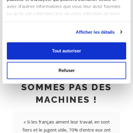
avec d'autres informations que vous leur avez fournies
ou qu'ils ont collectées lors de votre utilisation de leurs
services.
Afficher les détails
Tout autoriser
Refuser
CAR NOUS NE
SOMMES PAS DES
MACHINES !
« Si les français aiment leur travail, en sont
fiers et le jugent utile, 70% d’entre eux ont